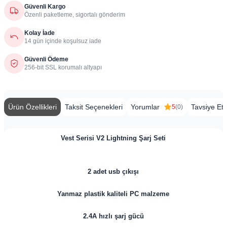
Güvenli Kargo
Özenli paketleme, sigortalı gönderim
Kolay İade
14 gün içinde koşulsuz iade
Güvenli Ödeme
256-bit SSL korumalı altyapı
Ürün Özellikleri
Taksit Seçenekleri
Yorumlar
Tavsiye Et
5
(0)
Vest Serisi V2 Lightning Şarj Seti
2 adet usb çıkışı
Yanmaz plastik kaliteli PC malzeme
2.4A hızlı şarj gücü