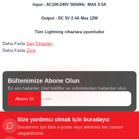
Input : AC100-240V 50/60Hz MAX 0.5A
Output : DC 5V 2.4A Max 12W
Tüm Lightning cihazlara uyumludur
Daha Fazla
Şarj Cihazları
Daha Fazla
Zore
Bültenimize Abone Olun
En son haberler, özel teklifler ve indirimlerden haberdar olun.
Abone Ol
Size yardımcı olmak için buradayız
Sorularınız için bize e-posta veya telefonla her zaman
ulaşabilirsiniz.