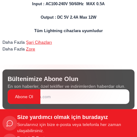
Input : AC100-240V 50/60Hz MAX 0.5A
Output : DC 5V 2.4A Max 12W
Tüm Lightning cihazlara uyumludur
Daha Fazla
Şarj Cihazları
Daha Fazla
Zore
Bültenimize Abone Olun
En son haberler, özel teklifler ve indirimlerden haberdar olun.
Abone Ol
Size yardımcı olmak için buradayız
Sorularınız için bize e-posta veya telefonla her zaman
ulaşabilirsiniz.