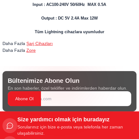
Input : AC100-240V 50/60Hz MAX 0.5A
Output : DC 5V 2.4A Max 12W
Tüm Lightning cihazlara uyumludur
Daha Fazla
Şarj Cihazları
Daha Fazla
Zore
Bültenimize Abone Olun
En son haberler, özel teklifler ve indirimlerden haberdar olun.
Abone Ol
Size yardımcı olmak için buradayız
Sorularınız için bize e-posta veya telefonla her zaman
ulaşabilirsiniz.