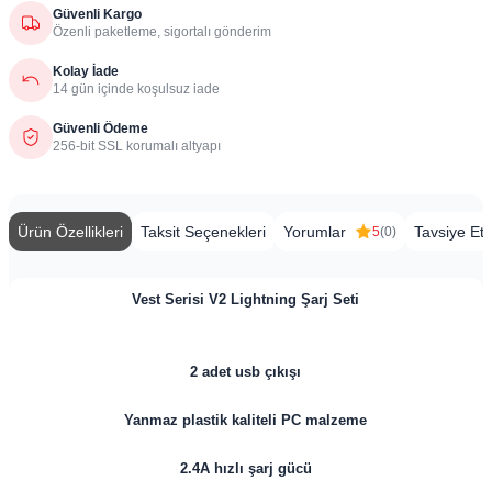
Güvenli Kargo
Özenli paketleme, sigortalı gönderim
Kolay İade
14 gün içinde koşulsuz iade
Güvenli Ödeme
256-bit SSL korumalı altyapı
Ürün Özellikleri
Taksit Seçenekleri
Yorumlar
Tavsiye Et
5
(0)
Vest Serisi V2 Lightning Şarj Seti
2 adet usb çıkışı
Yanmaz plastik kaliteli PC malzeme
2.4A hızlı şarj gücü