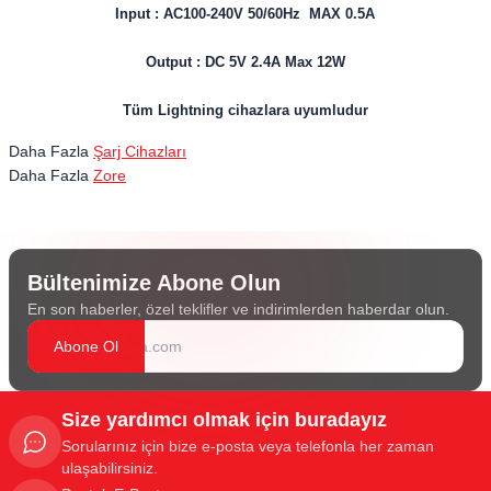
Input : AC100-240V 50/60Hz MAX 0.5A
Output : DC 5V 2.4A Max 12W
Tüm Lightning cihazlara uyumludur
Daha Fazla
Şarj Cihazları
Daha Fazla
Zore
Bültenimize Abone Olun
En son haberler, özel teklifler ve indirimlerden haberdar olun.
Abone Ol
Size yardımcı olmak için buradayız
Sorularınız için bize e-posta veya telefonla her zaman
ulaşabilirsiniz.