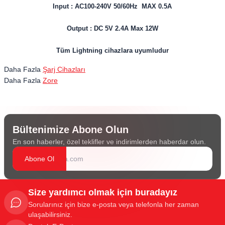
Input : AC100-240V 50/60Hz MAX 0.5A
Output : DC 5V 2.4A Max 12W
Tüm Lightning cihazlara uyumludur
Daha Fazla
Şarj Cihazları
Daha Fazla
Zore
Bültenimize Abone Olun
En son haberler, özel teklifler ve indirimlerden haberdar olun.
Abone Ol
Size yardımcı olmak için buradayız
Sorularınız için bize e-posta veya telefonla her zaman
ulaşabilirsiniz.