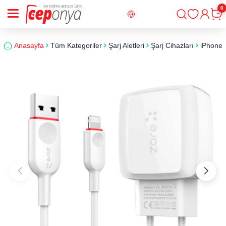
0
Giriş
Sepe
Anasayfa
Tüm Kategoriler
Şarj Aletleri
Şarj Cihazları
iPhone X