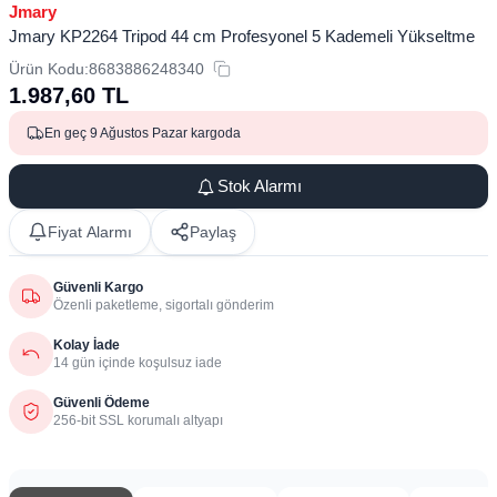
Jmary
Jmary KP2264 Tripod 44 cm Profesyonel 5 Kademeli Yükseltme
Ürün Kodu:
8683886248340
1.987,60
TL
En geç 9 Ağustos Pazar kargoda
Stok Alarmı
Fiyat Alarmı
Paylaş
Güvenli Kargo
Özenli paketleme, sigortalı gönderim
Kolay İade
14 gün içinde koşulsuz iade
Güvenli Ödeme
256-bit SSL korumalı altyapı