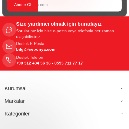
Abone Ol
Size yardımcı olmak için buradayız
Sorularınız için bize e-posta veya telefonla her zaman
ulaşabilirsiniz.
Destek E-Posta
bilgi@ceponya.com
Destek Telefon
+90 312 434 36 36 - 0553 711 77 17
Kurumsal
Markalar
Kategoriler