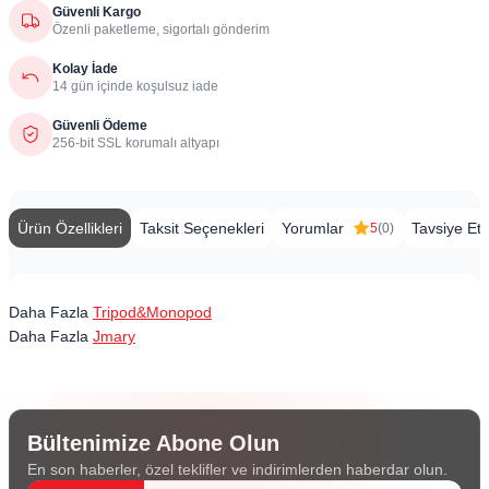
Güvenli Kargo
Özenli paketleme, sigortalı gönderim
Kolay İade
14 gün içinde koşulsuz iade
Güvenli Ödeme
256-bit SSL korumalı altyapı
Ürün Özellikleri
Taksit Seçenekleri
Yorumlar
Tavsiye Et
5
(0)
Daha Fazla
Tripod&Monopod
Daha Fazla
Jmary
Bültenimize Abone Olun
En son haberler, özel teklifler ve indirimlerden haberdar olun.