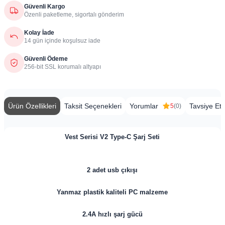
Güvenli Kargo
Özenli paketleme, sigortalı gönderim
Kolay İade
14 gün içinde koşulsuz iade
Güvenli Ödeme
256-bit SSL korumalı altyapı
Ürün Özellikleri
Taksit Seçenekleri
Yorumlar
Tavsiye Et
5
(0)
Vest Serisi V2 Type-C Şarj Seti
2 adet usb çıkışı
Yanmaz plastik kaliteli PC malzeme
2.4A hızlı şarj gücü