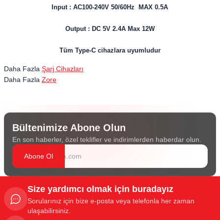
Input : AC100-240V 50/60Hz MAX 0.5A
Output : DC 5V 2.4A Max 12W
Tüm Type-C cihazlara uyumludur
Daha Fazla
Şarj Cihazları
Daha Fazla
Zore
Bültenimize Abone Olun
En son haberler, özel teklifler ve indirimlerden haberdar olun.
Abone Ol
Size yardımcı olmak için buradayız
Sorularınız için bize e-posta veya telefonla her zaman
ulaşabilirsiniz.