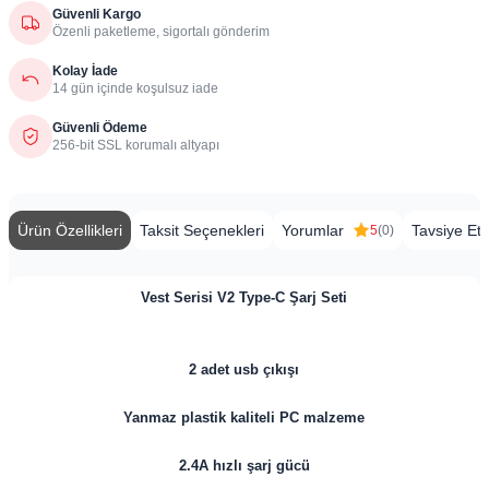
Güvenli Kargo
Özenli paketleme, sigortalı gönderim
Kolay İade
14 gün içinde koşulsuz iade
Güvenli Ödeme
256-bit SSL korumalı altyapı
Ürün Özellikleri
Taksit Seçenekleri
Yorumlar
Tavsiye Et
5
(0)
Vest Serisi V2 Type-C Şarj Seti
2 adet usb çıkışı
Yanmaz plastik kaliteli PC malzeme
2.4A hızlı şarj gücü