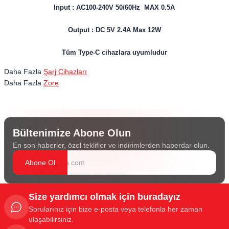
Input : AC100-240V 50/60Hz MAX 0.5A
Output : DC 5V 2.4A Max 12W
Tüm Type-C cihazlara uyumludur
Daha Fazla
Şarj Cihazları
Daha Fazla
Zore
Bültenimize Abone Olun
En son haberler, özel teklifler ve indirimlerden haberdar olun.
Abone Ol
Size yardımcı olmak için buradayız
Sorularınız için bize e-posta veya telefonla her zaman
ulaşabilirsiniz.