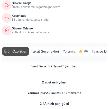
Güvenli Kargo
Özenli paketleme, sigortalı gönderim
Kolay İade
14 gün içinde koşulsuz iade
Güvenli Ödeme
256-bit SSL korumalı altyapı
Ürün Özellikleri
Taksit Seçenekleri
Yorumlar
Tavsiye Et
5
(0)
Vest Serisi V2 Type-C Şarj Seti
2 adet usb çıkışı
Yanmaz plastik kaliteli PC malzeme
2.4A hızlı şarj gücü