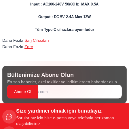
Input : AC100-240V 50/60Hz MAX 0.5A
Output : DC 5V 2.4A Max 12W
Tüm Type-C cihazlara uyumludur
Daha Fazla
Şarj Cihazları
Daha Fazla
Zore
Bültenimize Abone Olun
En son haberler, özel teklifler ve indirimlerden haberdar olun.
Abone Ol
Size yardımcı olmak için buradayız
Sorularınız için bize e-posta veya telefonla her zaman
ulaşabilirsiniz.