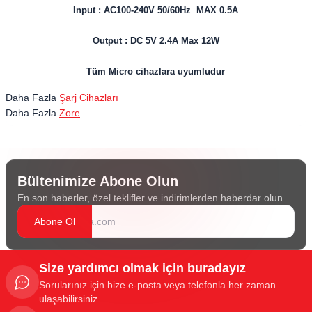
Input : AC100-240V 50/60Hz MAX 0.5A
Output : DC 5V 2.4A Max 12W
Tüm Micro cihazlara uyumludur
Daha Fazla
Şarj Cihazları
Daha Fazla
Zore
Bültenimize Abone Olun
En son haberler, özel teklifler ve indirimlerden haberdar olun.
Abone Ol
Size yardımcı olmak için buradayız
Sorularınız için bize e-posta veya telefonla her zaman
ulaşabilirsiniz.