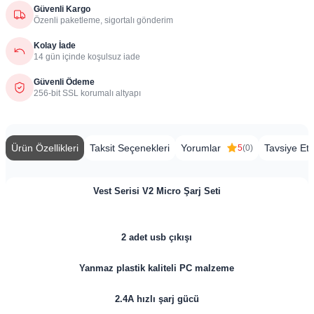
Güvenli Kargo
Özenli paketleme, sigortalı gönderim
Kolay İade
14 gün içinde koşulsuz iade
Güvenli Ödeme
256-bit SSL korumalı altyapı
Ürün Özellikleri
Taksit Seçenekleri
Yorumlar
Tavsiye Et
5
(0)
Vest Serisi V2 Micro Şarj Seti
2 adet usb çıkışı
Yanmaz plastik kaliteli PC malzeme
2.4A hızlı şarj gücü