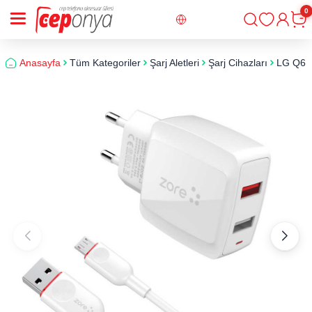
0
Giriş
Sepe
Anasayfa
Tüm Kategoriler
Şarj Aletleri
Şarj Cihazları
LG Q6 Zo