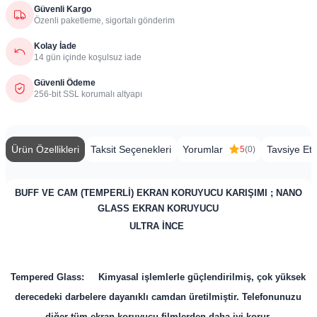
Güvenli Kargo
Özenli paketleme, sigortalı gönderim
Kolay İade
14 gün içinde koşulsuz iade
Güvenli Ödeme
256-bit SSL korumalı altyapı
Ürün Özellikleri
Taksit Seçenekleri
Yorumlar
Tavsiye Et
5
(0)
BUFF VE CAM (TEMPERLİ) EKRAN KORUYUCU KARIŞIMI ; NANO
GLASS EKRAN KORUYUCU
ULTRA İNCE
Tempered Glass: Kimyasal işlemlerle güçlendirilmiş, çok yüksek
derecedeki darbelere dayanıklı camdan üretilmiştir. Telefonunuzu
diğer tüm ekran koruyucu filmlerden daha iyi korur.