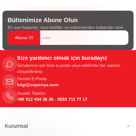
Bültenimize Abone Olun
En son haberler, özel teklifler ve indirimlerden haberdar olun.
Abone Ol
Size yardımcı olmak için buradayız
Sorularınız için bize e-posta veya telefonla her zaman
ulaşabilirsiniz.
Destek E-Posta
bilgi@ceponya.com
Destek Telefon
+90 312 434 36 36 - 0553 711 77 17
Kurumsal