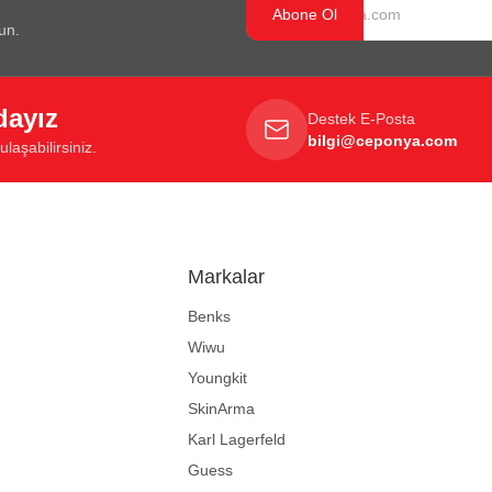
Abone Ol
un.
dayız
Destek E-Posta
bilgi@ceponya.com
laşabilirsiniz.
Markalar
Benks
Wiwu
Youngkit
SkinArma
Karl Lagerfeld
Guess