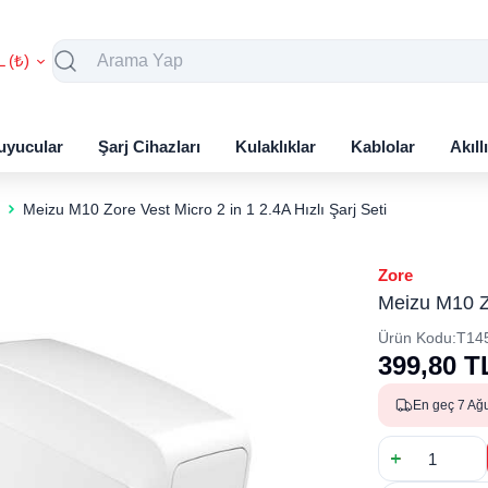
L (₺)
uyucular
Şarj Cihazları
Kulaklıklar
Kablolar
Akıll
Meizu M10 Zore Vest Micro 2 in 1 2.4A Hızlı Şarj Seti
Zore
Meizu M10 Zo
Ürün Kodu:
T14
399,80
T
En geç 7 Ağ