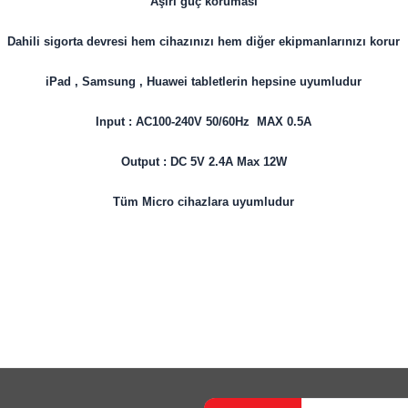
Aşırı güç koruması
Dahili sigorta devresi hem cihazınızı hem diğer ekipmanlarınızı korur
iPad , Samsung , Huawei tabletlerin hepsine uyumludur
Input : AC100-240V 50/60Hz MAX 0.5A
Output : DC 5V 2.4A Max 12W
Tüm Micro cihazlara uyumludur