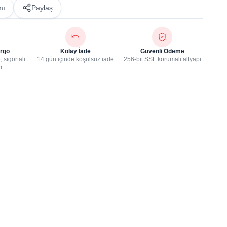
mı
Paylaş
rgo
Kolay İade
Güvenli Ödeme
 sigortalı
14 gün içinde koşulsuz iade
256-bit SSL korumalı altyapı
m