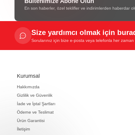
Bültenimize Abone Olun
En son haberler, özel teklifler ve indirimlerden haberdar ol
Size yardımcı olmak için bura
Sorularınız için bize e-posta veya telefonla her zaman u
Kurumsal
Hakkımızda
Gizlilik ve Güvenlik
İade ve İptal Şartları
Ödeme ve Teslimat
Ürün Garantisi
İletişim