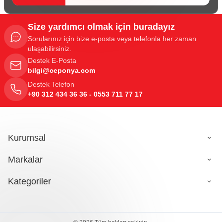
Size yardımcı olmak için buradayız
Sorularınız için bize e-posta veya telefonla her zaman
ulaşabilirsiniz.
Destek E-Posta
bilgi@ceponya.com
Destek Telefon
+90 312 434 36 36 - 0553 711 77 17
Kurumsal
Markalar
Kategoriler