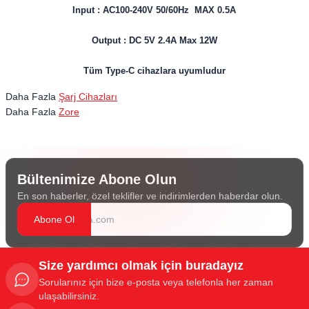
Input : AC100-240V 50/60Hz MAX 0.5A
Output : DC 5V 2.4A Max 12W
Tüm Type-C cihazlara uyumludur
Daha Fazla
Şarj Cihazları
Daha Fazla
Zore
Bültenimize Abone Olun
En son haberler, özel teklifler ve indirimlerden haberdar olun.
Abone Ol
Size yardımcı olmak için buradayız
Sorularınız için bize e-posta veya telefonla her zaman
ulaşabilirsiniz.