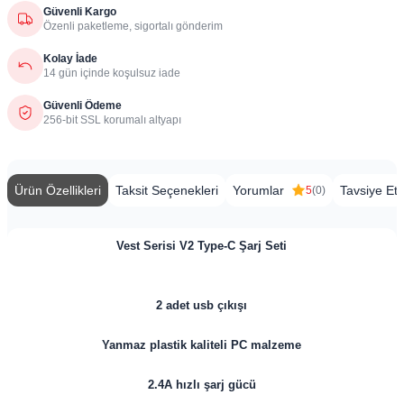
Güvenli Kargo
Özenli paketleme, sigortalı gönderim
Kolay İade
14 gün içinde koşulsuz iade
Güvenli Ödeme
256-bit SSL korumalı altyapı
Ürün Özellikleri
Taksit Seçenekleri
Yorumlar
Tavsiye Et
5
(0)
Vest Serisi V2 Type-C Şarj Seti
2 adet usb çıkışı
Yanmaz plastik kaliteli PC malzeme
2.4A hızlı şarj gücü