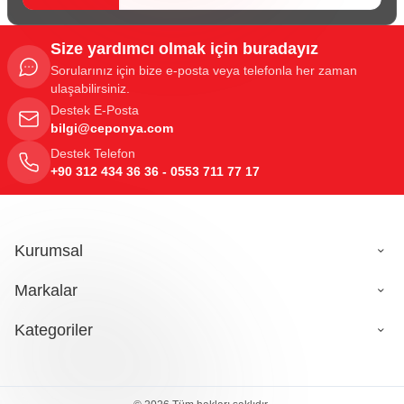
Size yardımcı olmak için buradayız
Sorularınız için bize e-posta veya telefonla her zaman
ulaşabilirsiniz.
Destek E-Posta
bilgi@ceponya.com
Destek Telefon
+90 312 434 36 36 - 0553 711 77 17
Kurumsal
Markalar
Kategoriler