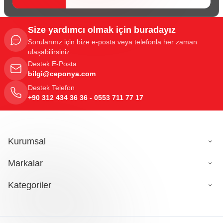
Size yardımcı olmak için buradayız
Sorularınız için bize e-posta veya telefonla her zaman
ulaşabilirsiniz.
Destek E-Posta
bilgi@ceponya.com
Destek Telefon
+90 312 434 36 36 - 0553 711 77 17
Kurumsal
Markalar
Kategoriler