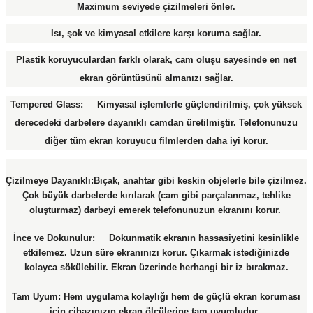
Maximum seviyede çizilmeleri önler.
Isı, şok ve kimyasal etkilere karşı koruma sağlar.
Plastik koruyuculardan farklı olarak, cam oluşu sayesinde en net
ekran görüntüsünü almanızı sağlar.
Tempered Glass: Kimyasal işlemlerle güçlendirilmiş, çok yüksek
derecedeki darbelere dayanıklı camdan üretilmiştir. Telefonunuzu
diğer tüm ekran koruyucu filmlerden daha iyi korur.
Çizilmeye Dayanıklı:Bıçak, anahtar gibi keskin objelerle bile çizilmez.
Çok büyük darbelerde kırılarak (cam gibi parçalanmaz, tehlike
oluşturmaz) darbeyi emerek telefonunuzun ekranını korur.
İnce ve Dokunulur: Dokunmatik ekranın hassasiyetini kesinlikle
etkilemez. Uzun süre ekranınızı korur. Çıkarmak istediğinizde
kolayca sökülebilir. Ekran üzerinde herhangi bir iz bırakmaz.
Tam Uyum: Hem uygulama kolaylığı hem de güçlü ekran koruması
için cihazınızın ekran ölçülerine tam uyumludur.