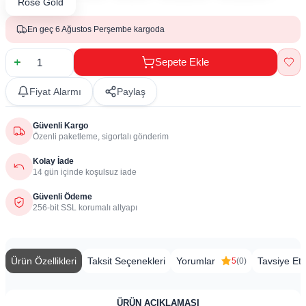
Rose Gold
En geç 6 Ağustos Perşembe kargoda
Sepete Ekle
Fiyat Alarmı
Paylaş
Güvenli Kargo
Özenli paketleme, sigortalı gönderim
Kolay İade
14 gün içinde koşulsuz iade
Güvenli Ödeme
256-bit SSL korumalı altyapı
Ürün Özellikleri
Taksit Seçenekleri
Yorumlar
Tavsiye Et
5
(0)
​
ÜRÜN AÇIKLAMASI