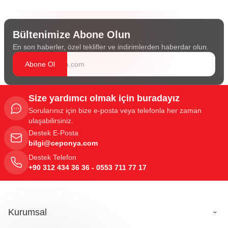
Bültenimize Abone Olun
En son haberler, özel teklifler ve indirimlerden haberdar olun.
Abone Ol
Size yardımcı olmak için buradayız
Sorularınız için bize e-posta veya telefonla her zaman
ulaşabilirsiniz.
Destek E-Posta
bilgi@ceponya.com
Destek Telefon
+90 312 434 36 36 - 0553 711 77 17
Kurumsal