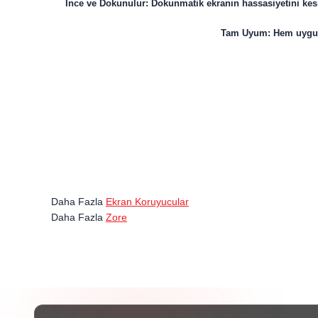
İnce ve Dokunulur: Dokunmatik ekranın hassasiyetini kesin
Tam Uyum: Hem uygula
Daha Fazla
Ekran Koruyucular
Daha Fazla
Zore