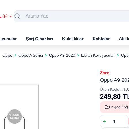
L (₺)
uyucular
Şarj Cihazları
Kulaklıklar
Kablolar
Akıll
Oppo
Oppo A Serisi
Oppo A9 2020
Ekran Koruyucular
Opp
Zore
Oppo A9 202
Ürün Kodu:
T10
249,80
T
En geç 7 Ağ