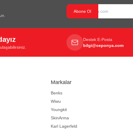
Abone Ol
un.
dayız
Destek E-Posta
bilgi@ceponya.com
laşabilirsiniz.
Markalar
Benks
Wiwu
Youngkit
SkinArma
Karl Lagerfeld