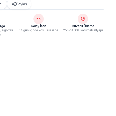
mı
Paylaş
rgo
Kolay İade
Güvenli Ödeme
 sigortalı
14 gün içinde koşulsuz iade
256-bit SSL korumalı altyapı
m