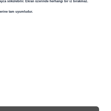
ayca sökülebilir. Ekran üzerinde herhangi bir iz bırakmaz.
lerine tam uyumludur.