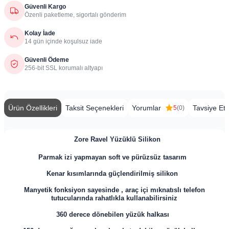
Güvenli Kargo
Özenli paketleme, sigortalı gönderim
Kolay İade
14 gün içinde koşulsuz iade
Güvenli Ödeme
256-bit SSL korumalı altyapı
Ürün Özellikleri
Taksit Seçenekleri
Yorumlar
Tavsiye Et
5
(0)
​
Zore Ravel Yüzüklü Silikon
Parmak izi yapmayan soft ve pürüzsüz tasarım
Kenar kısımlarında güçlendirilmiş silikon
Manyetik fonksiyon sayesinde , araç içi mıknatıslı telefon
tutucularında rahatlıkla kullanabilirsiniz
360 derece dönebilen yüzük halkası