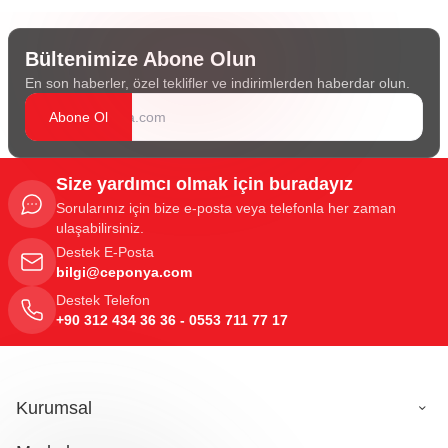
Bültenimize Abone Olun
En son haberler, özel teklifler ve indirimlerden haberdar olun.
Abone Ol
Size yardımcı olmak için buradayız
Sorularınız için bize e-posta veya telefonla her zaman
ulaşabilirsiniz.
Destek E-Posta
bilgi@ceponya.com
Destek Telefon
+90 312 434 36 36 - 0553 711 77 17
Kurumsal