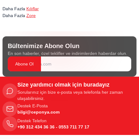
Daha Fazla
Kılıflar
Daha Fazla
Zore
Bültenimize Abone Olun
En son haberler, özel teklifler ve indirimlerden haberdar olun.
Abone Ol
Size yardımcı olmak için buradayız
Sorularınız için bize e-posta veya telefonla her zaman
ulaşabilirsiniz.
Destek E-Posta
bilgi@ceponya.com
Destek Telefon
+90 312 434 36 36 - 0553 711 77 17