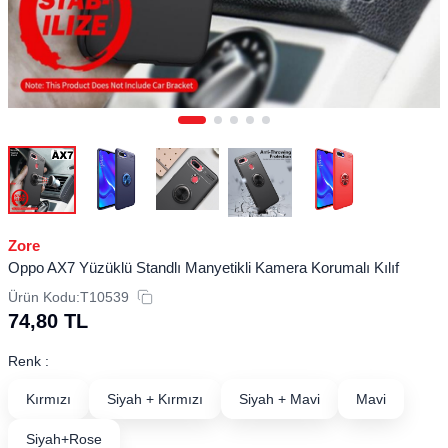
Zore
Oppo AX7 Yüzüklü Standlı Manyetikli Kamera Korumalı Kılıf
Ürün Kodu:
T10539
74,80
TL
Renk :
Kırmızı
Siyah + Kırmızı
Siyah + Mavi
Mavi
Siyah+Rose