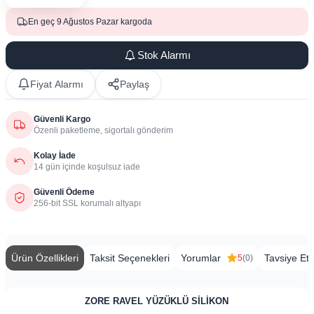
En geç 9 Ağustos Pazar kargoda
Stok Alarmı
Fiyat Alarmı
Paylaş
Güvenli Kargo
Özenli paketleme, sigortalı gönderim
Kolay İade
14 gün içinde koşulsuz iade
Güvenli Ödeme
256-bit SSL korumalı altyapı
Ürün Özellikleri
Taksit Seçenekleri
Yorumlar
Tavsiye Et
5
(0)
ZORE RAVEL YÜZÜKLÜ SİLİKON