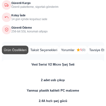
Güvenli Kargo
Özenli paketleme, sigortalı gönderim
Kolay İade
14 gün içinde koşulsuz iade
Güvenli Ödeme
256-bit SSL korumalı altyapı
Ürün Özellikleri
Taksit Seçenekleri
Yorumlar
Tavsiye Et
5
(0)
Vest Serisi V2 Micro Şarj Seti
2 adet usb çıkışı
Yanmaz plastik kaliteli PC malzeme
2.4A hızlı şarj gücü