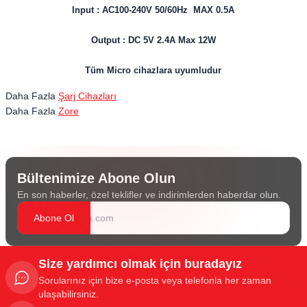
Input : AC100-240V 50/60Hz MAX 0.5A
Output : DC 5V 2.4A Max 12W
Tüm Micro cihazlara uyumludur
Daha Fazla
Şarj Cihazları
Daha Fazla
Zore
Bültenimize Abone Olun
En son haberler, özel teklifler ve indirimlerden haberdar olun.
Abone Ol
Size yardımcı olmak için buradayız
Sorularınız için bize e-posta veya telefonla her zaman
ulaşabilirsiniz.