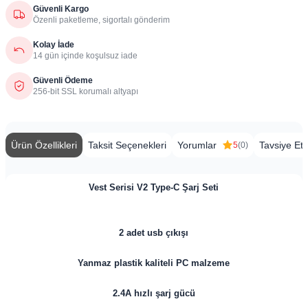
Güvenli Kargo
Özenli paketleme, sigortalı gönderim
Kolay İade
14 gün içinde koşulsuz iade
Güvenli Ödeme
256-bit SSL korumalı altyapı
Ürün Özellikleri
Taksit Seçenekleri
Yorumlar
Tavsiye Et
5
(0)
Vest Serisi V2 Type-C Şarj Seti
2 adet usb çıkışı
Yanmaz plastik kaliteli PC malzeme
2.4A hızlı şarj gücü