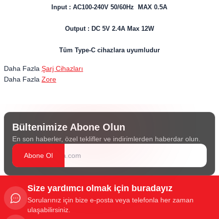
Input : AC100-240V 50/60Hz MAX 0.5A
Output : DC 5V 2.4A Max 12W
Tüm Type-C cihazlara uyumludur
Daha Fazla
Şarj Cihazları
Daha Fazla
Zore
Bültenimize Abone Olun
En son haberler, özel teklifler ve indirimlerden haberdar olun.
Abone Ol
Size yardımcı olmak için buradayız
Sorularınız için bize e-posta veya telefonla her zaman
ulaşabilirsiniz.