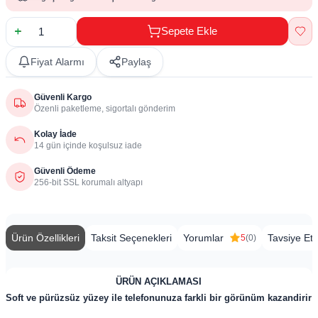
Sepete Ekle
Fiyat Alarmı
Paylaş
Güvenli Kargo
Özenli paketleme, sigortalı gönderim
Kolay İade
14 gün içinde koşulsuz iade
Güvenli Ödeme
256-bit SSL korumalı altyapı
Ürün Özellikleri
Taksit Seçenekleri
Yorumlar
Tavsiye Et
5
(0)
ÜRÜN AÇIKLAMASI
Soft ve pürüzsüz yüzey ile telefonunuza farkli bir görünüm kazandirir