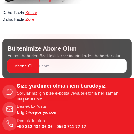
Daha Fazla
Kılıflar
Daha Fazla
Zore
Bültenimize Abone Olun
En son haberler, özel teklifler ve indirimlerden haberdar olun.
Abone Ol
Size yardımcı olmak için buradayız
Sorularınız için bize e-posta veya telefonla her zaman
ulaşabilirsiniz.
Destek E-Posta
bilgi@ceponya.com
Destek Telefon
+90 312 434 36 36 - 0553 711 77 17