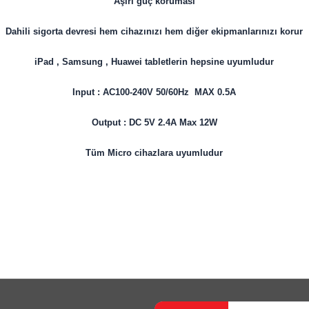
Aşırı güç koruması
Dahili sigorta devresi hem cihazınızı hem diğer ekipmanlarınızı korur
iPad , Samsung , Huawei tabletlerin hepsine uyumludur
Input : AC100-240V 50/60Hz MAX 0.5A
Output : DC 5V 2.4A Max 12W
Tüm Micro cihazlara uyumludur