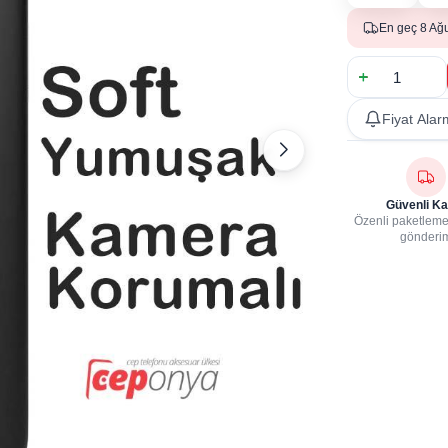
En geç 8 Ağ
Fiyat Alar
Güvenli Ka
Özenli paketleme,
gönderi