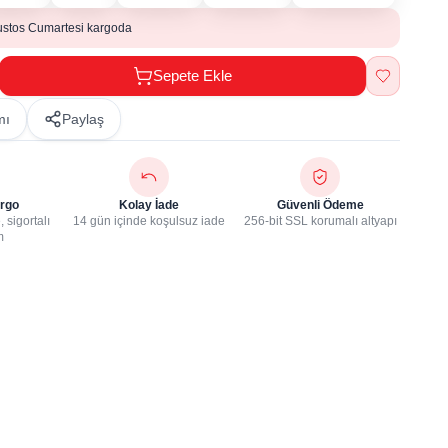
ustos Cumartesi kargoda
Sepete Ekle
mı
Paylaş
rgo
Kolay İade
Güvenli Ödeme
 sigortalı
14 gün içinde koşulsuz iade
256-bit SSL korumalı altyapı
m