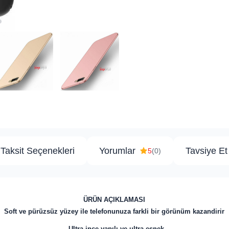
Taksit Seçenekleri
Yorumlar
Tavsiye Et
5
(0)
ÜRÜN AÇIKLAMASI
Soft ve pürüzsüz yüzey ile telefonunuza farkli bir görünüm kazandirir
- Ultra ince yapılı ve ultra esnek