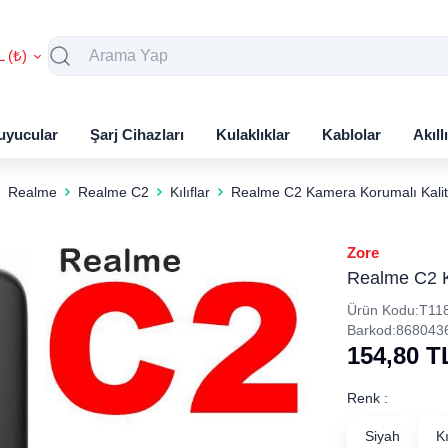
L (₺)
uyucular
Şarj Cihazları
Kulaklıklar
Kablolar
Akıll
Realme
Realme C2
Kılıflar
Realme C2 Kamera Korumalı Kaliteli
Zore
Realme C2 Ka
Ürün Kodu:
T11
Barkod:
868043
154,80
T
Renk :
Siyah
K