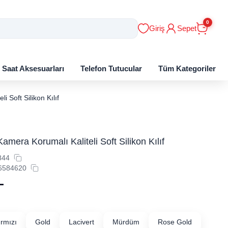
0
Giriş
Sepet
ı Saat Aksesuarları
Telefon Tutucular
Tüm Kategoriler
 Soft Silikon Kılıf
mera Korumalı Kaliteli Soft Silikon Kılıf
844
6584620
L
ırmızı
Gold
Lacivert
Mürdüm
Rose Gold