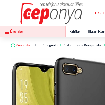
TR - T
Kılıflar
Ekran Kor
Ürünler
Anasayfa
Tüm Kategoriler
Kılıf ve Ekran Koruyucular