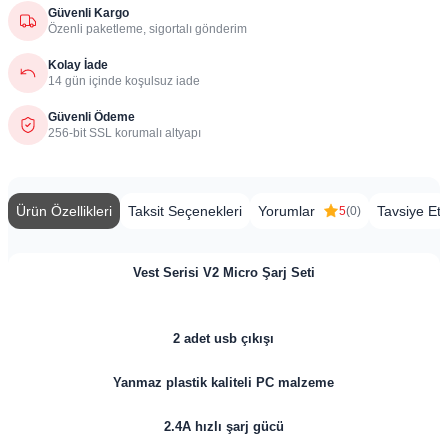
Güvenli Kargo
Özenli paketleme, sigortalı gönderim
Kolay İade
14 gün içinde koşulsuz iade
Güvenli Ödeme
256-bit SSL korumalı altyapı
Ürün Özellikleri
Taksit Seçenekleri
Yorumlar
Tavsiye Et
5
(0)
Vest Serisi V2 Micro Şarj Seti
2 adet usb çıkışı
Yanmaz plastik kaliteli PC malzeme
2.4A hızlı şarj gücü