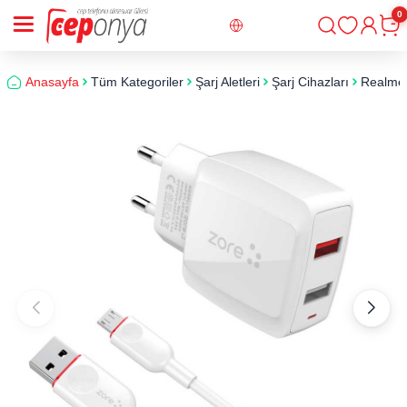
0
Giriş
Sepe
Anasayfa
Tüm Kategoriler
Şarj Aletleri
Şarj Cihazları
Realme C