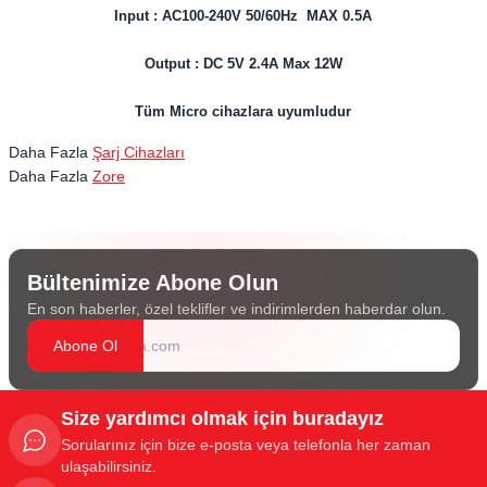
Input : AC100-240V 50/60Hz MAX 0.5A
Output : DC 5V 2.4A Max 12W
Tüm Micro cihazlara uyumludur
Daha Fazla
Şarj Cihazları
Daha Fazla
Zore
Bültenimize Abone Olun
En son haberler, özel teklifler ve indirimlerden haberdar olun.
Abone Ol
Size yardımcı olmak için buradayız
Sorularınız için bize e-posta veya telefonla her zaman
ulaşabilirsiniz.