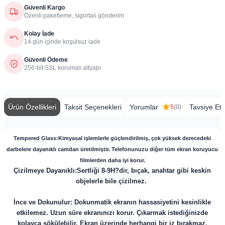
Güvenli Kargo
Özenli paketleme, sigortalı gönderim
Kolay İade
14 gün içinde koşulsuz iade
Güvenli Ödeme
256-bit SSL korumalı altyapı
Ürün Özellikleri
Taksit Seçenekleri
Yorumlar
Tavsiye Et
5
(0)
​​Tempered Glass:Kimyasal işlemlerle güçlendirilmiş, çok yüksek derecedeki
darbelere dayanıklı camdan üretilmiştir. Telefonunuzu diğer tüm ekran koruyucu
filmlerden daha iyi korur.
Çizilmeye Dayanıklı:Sertliği 8-9H?dir, bıçak, anahtar gibi keskin
objelerle bile çizilmez.
İnce ve Dokunulur: Dokunmatik ekranın hassasiyetini kesinlikle
etkilemez. Uzun süre ekranınızı korur. Çıkarmak istediğinizde
kolayca sökülebilir. Ekran üzerinde herhangi bir iz bırakmaz.