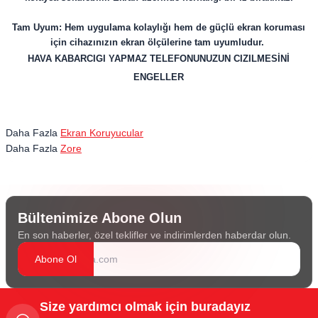
Tam Uyum: Hem uygulama kolaylığı hem de güçlü ekran koruması
için cihazınızın ekran ölçülerine tam uyumludur.
HAVA KABARCIGI YAPMAZ TELEFONUNUZUN CIZILMESİNİ
ENGELLER
Daha Fazla
Ekran Koruyucular
Daha Fazla
Zore
Bültenimize Abone Olun
En son haberler, özel teklifler ve indirimlerden haberdar olun.
Abone Ol
Size yardımcı olmak için buradayız