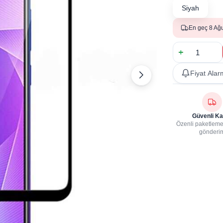
Siyah
En geç 8 Ağ
Fiyat Alar
Güvenli Ka
Özenli paketleme,
gönderi