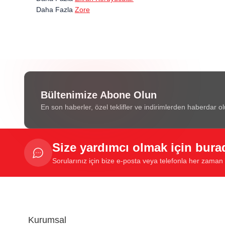
Daha Fazla
Zore
Bültenimize Abone Olun
En son haberler, özel teklifler ve indirimlerden haberdar ol
Size yardımcı olmak için bura
Sorularınız için bize e-posta veya telefonla her zaman u
Kurumsal