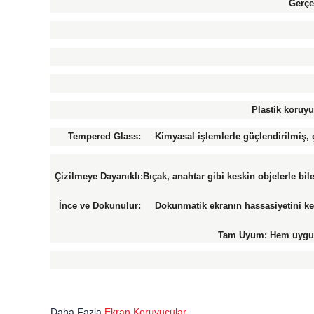
Gerçe
Plastik koruyu
Tempered Glass: Kimyasal işlemlerle güçlendirilmiş, ço
Çizilmeye Dayanıklı:Bıçak, anahtar gibi keskin objelerle bi
İnce ve Dokunulur: Dokunmatik ekranın hassasiyetini kesin
Tam Uyum: Hem uygula
Daha Fazla
Ekran Koruyucular