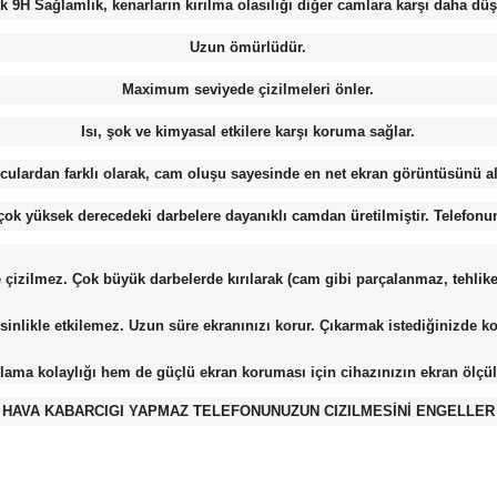
k 9H Sağlamlık, kenarların kırılma olasılığı diğer camlara karşı daha düş
Uzun ömürlüdür.
Maximum seviyede çizilmeleri önler.
Isı, şok ve kimyasal etkilere karşı koruma sağlar.
culardan farklı olarak, cam oluşu sayesinde en net ekran görüntüsünü a
k yüksek derecedeki darbelere dayanıklı camdan üretilmiştir. Telefonun
le çizilmez. Çok büyük darbelerde kırılarak (cam gibi parçalanmaz, tehl
likle etkilemez. Uzun süre ekranınızı korur. Çıkarmak istediğinizde kol
ma kolaylığı hem de güçlü ekran koruması için cihazınızın ekran ölçü
HAVA KABARCIGI YAPMAZ TELEFONUNUZUN CIZILMESİNİ ENGELLER