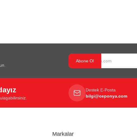
Abone Ol
un.
dayız
Destek E-Posta
bilgi@ceponya.com
laşabilirsiniz.
Markalar