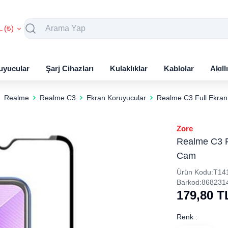
L (₺)
uyucular
Şarj Cihazları
Kulaklıklar
Kablolar
Akıll
Realme
Realme C3
Ekran Koruyucular
Realme C3 Full Ekran
Zore
Realme C3 Fu
Cam
Ürün Kodu:
T14
Barkod:
868231
179,80
T
Renk :