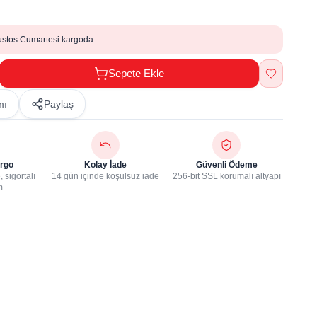
ustos Cumartesi kargoda
Sepete Ekle
mı
Paylaş
rgo
Kolay İade
Güvenli Ödeme
 sigortalı
14 gün içinde koşulsuz iade
256-bit SSL korumalı altyapı
m