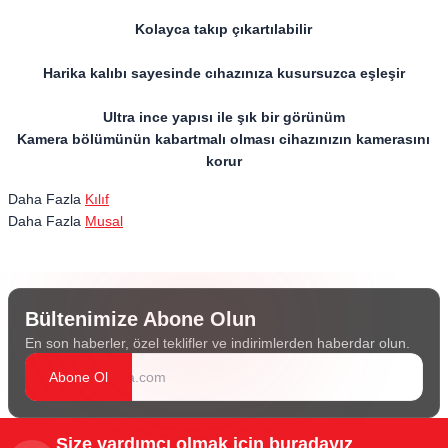
Kolayca takıp çıkartılabilir
Harika kalıbı sayesinde cıhazınıza kusursuzca eşleşir
Ultra ince yapısı ile şık bir görünüm
Kamera bölümünün kabartmalı olması cihazınızın kamerasını
korur
Daha Fazla
Kılıf
Daha Fazla
Musal
Bültenimize Abone Olun
En son haberler, özel teklifler ve indirimlerden haberdar olun.
Abone Ol
Size yardımcı olmak için buradayız