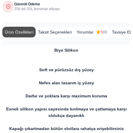
Güvenli Ödeme
256-bit SSL korumalı altyapı
Ürün Özellikleri
Taksit Seçenekleri
Yorumlar
Tavsiye Et
5
(0)
Biye Silikon
​​Soft ve pürüzsüz dış yüzey
Nefes alan tasarım iç yüzey
Darbe ve şoklara karşı maximum koruma
Esnek silikon yapısı sayesinde kırılmaya ve çatlamaya karşı
oldukça dayanıklı
Kapağı çıkartmadan bütün slotlara rahatça erişebilirsiniz