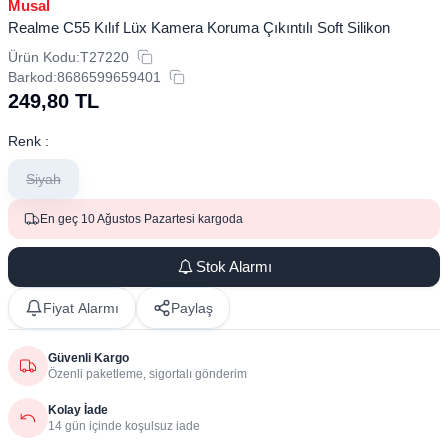
Musal
Realme C55 Kılıf Lüx Kamera Koruma Çıkıntılı Soft Silikon
Ürün Kodu:
T27220
Barkod:
8686599659401
249,80
TL
Renk :
Siyah
En geç 10 Ağustos Pazartesi kargoda
Stok Alarmı
Fiyat Alarmı
Paylaş
Güvenli Kargo
Özenli paketleme, sigortalı gönderim
Kolay İade
14 gün içinde koşulsuz iade