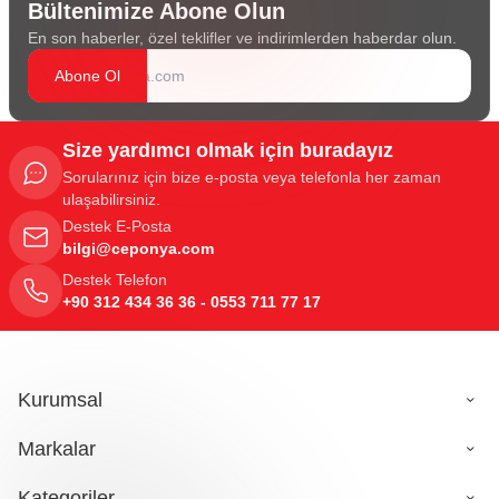
Bültenimize Abone Olun
En son haberler, özel teklifler ve indirimlerden haberdar olun.
Abone Ol
Size yardımcı olmak için buradayız
Sorularınız için bize e-posta veya telefonla her zaman
ulaşabilirsiniz.
Destek E-Posta
bilgi@ceponya.com
Destek Telefon
+90 312 434 36 36 - 0553 711 77 17
Kurumsal
Markalar
Kategoriler