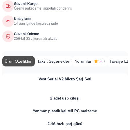
Güvenli Kargo
Özenli paketleme, sigortalı gönderim
Kolay İade
14 gün içinde koşulsuz iade
Güvenli Ödeme
256-bit SSL korumalı altyapı
Ürün Özellikleri
Taksit Seçenekleri
Yorumlar
Tavsiye Et
5
(0)
Vest Serisi V2 Micro Şarj Seti
2 adet usb çıkışı
Yanmaz plastik kaliteli PC malzeme
2.4A hızlı şarj gücü