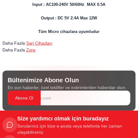
Input : AC100-240V 50/60Hz MAX 0.5A
Output : DC 5V 2.4A Max 12W
Tüm Micro cihazlara uyumludur
Daha Fazla
Şarj Cihazları
Daha Fazla
Zore
Bültenimize Abone Olun
En son haberler, özel teklifler ve indirimlerden haberdar olun.
Abone Ol
Size yardımcı olmak için buradayız
Sorularınız için bize e-posta veya telefonla her zaman
ulaşabilirsiniz.