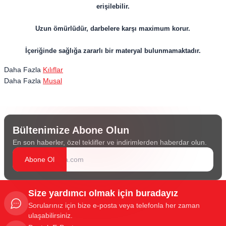
erişilebilir.
Uzun ömürlüdür, darbelere karşı maximum korur.
İçeriğinde sağlığa zararlı bir materyal bulunmamaktadır.
Daha Fazla
Kılıflar
Daha Fazla
Musal
Bültenimize Abone Olun
En son haberler, özel teklifler ve indirimlerden haberdar olun.
Abone Ol
Size yardımcı olmak için buradayız
Sorularınız için bize e-posta veya telefonla her zaman
ulaşabilirsiniz.