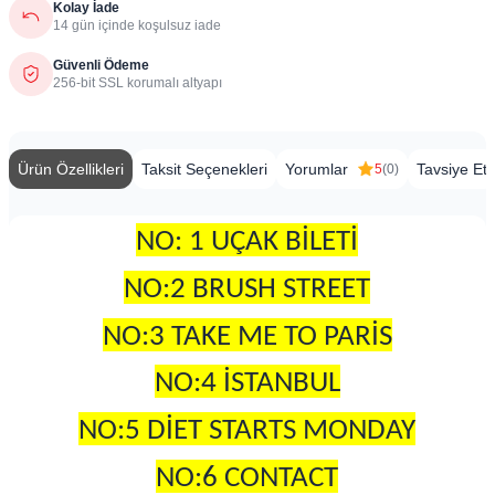
Kolay İade
14 gün içinde koşulsuz iade
Güvenli Ödeme
256-bit SSL korumalı altyapı
Ürün Özellikleri
Taksit Seçenekleri
Yorumlar
Tavsiye Et
5
(0)
NO: 1 UÇAK BİLETİ
NO:2 BRUSH STREET
NO:3 TAKE ME TO PARİS
NO:4 İSTANBUL
NO:5 DİET STARTS MONDAY
NO:6 CONTACT