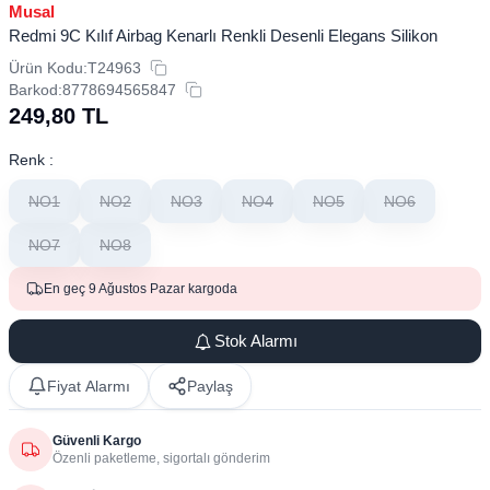
Musal
Redmi 9C Kılıf Airbag Kenarlı Renkli Desenli Elegans Silikon
Ürün Kodu:
T24963
Barkod:
8778694565847
249,80
TL
Renk :
NO1
NO2
NO3
NO4
NO5
NO6
NO7
NO8
En geç 9 Ağustos Pazar kargoda
Stok Alarmı
Fiyat Alarmı
Paylaş
Güvenli Kargo
Özenli paketleme, sigortalı gönderim