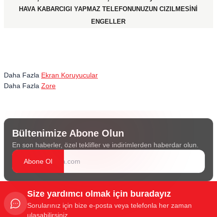
HAVA KABARCIGI YAPMAZ TELEFONUNUZUN CIZILMESİNİ
ENGELLER
Daha Fazla
Ekran Koruyucular
Daha Fazla
Zore
Bültenimize Abone Olun
En son haberler, özel teklifler ve indirimlerden haberdar olun.
Abone Ol
Size yardımcı olmak için buradayız
Sorularınız için bize e-posta veya telefonla her zaman
ulaşabilirsiniz.