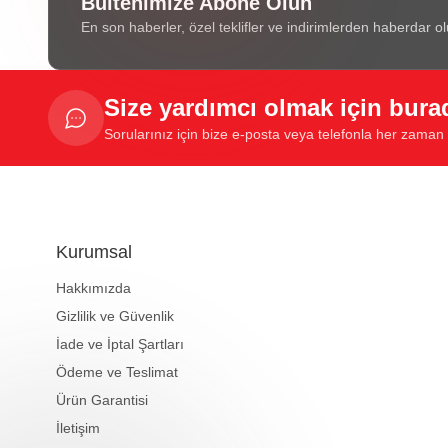
Bültenimize Abone Olun
En son haberler, özel teklifler ve indirimlerden haberdar ol
Size yardımcı olmak için bura
Sorularınız için bize e-posta veya telefonla her zaman u
Kurumsal
Hakkımızda
Gizlilik ve Güvenlik
İade ve İptal Şartları
Ödeme ve Teslimat
Ürün Garantisi
İletişim