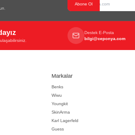
Abone Ol
un.
dayız
Destek E-Posta
bilgi@ceponya.com
laşabilirsiniz.
Markalar
Benks
Wiwu
Youngkit
SkinArma
Karl Lagerfeld
Guess