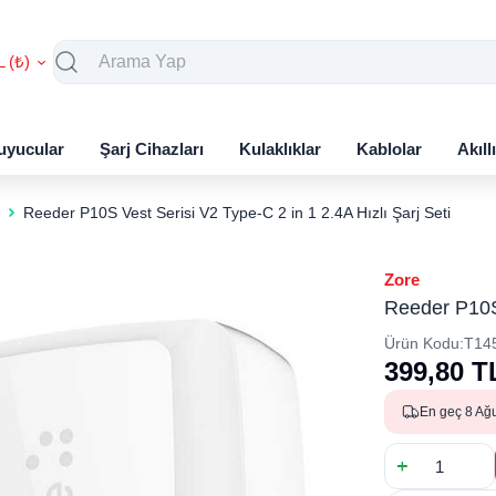
L (₺)
uyucular
Şarj Cihazları
Kulaklıklar
Kablolar
Akıll
Reeder P10S Vest Serisi V2 Type-C 2 in 1 2.4A Hızlı Şarj Seti
Zore
Reeder P10S 
Ürün Kodu:
T14
399,80
T
En geç 8 Ağ