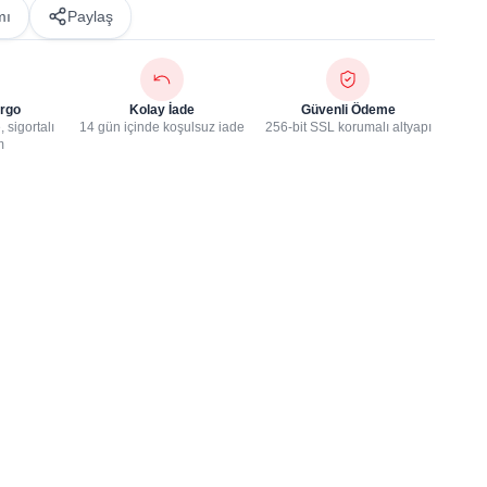
mı
Paylaş
rgo
Kolay İade
Güvenli Ödeme
 sigortalı
14 gün içinde koşulsuz iade
256-bit SSL korumalı altyapı
m