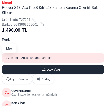
Musal
Reeder S19 Max Pro S Kılıf Lüx Kamera Koruma Çıkıntılı Soft
Silikon
Ürün Kodu:
T27221
Barkod:
8683865666001
1.498,00
TL
Renk :
Mor
En geç 7 Ağustos Cuma kargoda
Stok Alarmı
Fiyat Alarmı
Paylaş
Güvenli Kargo
Özenli paketleme, sigortalı gönderim
Kolay İade