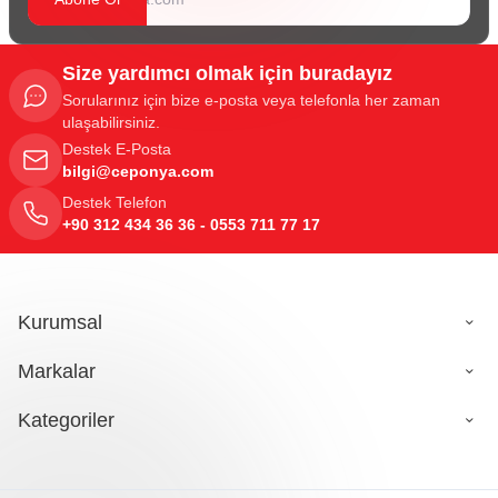
Size yardımcı olmak için buradayız
Sorularınız için bize e-posta veya telefonla her zaman
ulaşabilirsiniz.
Destek E-Posta
bilgi@ceponya.com
Destek Telefon
+90 312 434 36 36 - 0553 711 77 17
Kurumsal
Markalar
Kategoriler