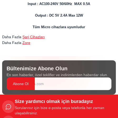
Input : AC100-240V 50/60Hz MAX 0.5A
Output : DC 5V 2.4A Max 12W
Tüm Micro cihazlara uyumludur
Daha Fazla
Şarj Cihazları
Daha Fazla
Zore
Bültenimize Abone Olun
En son haberler, özel teklifler ve indirimlerden haberdar olun.
Abone Ol
Size yardımcı olmak için buradayız
Sorularınız için bize e-posta veya telefonla her zaman
ulaşabilirsiniz.