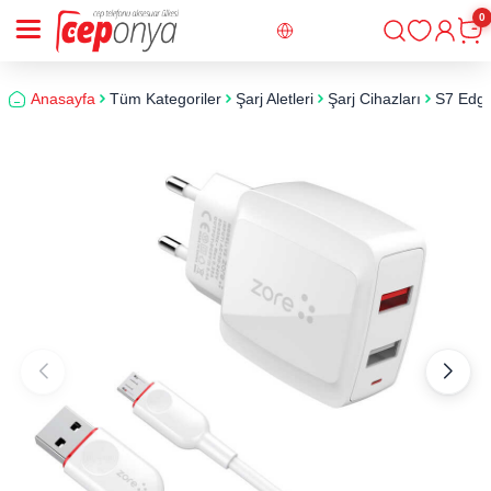
0
Giriş
Sepe
Anasayfa
Tüm Kategoriler
Şarj Aletleri
Şarj Cihazları
S7 Edge 