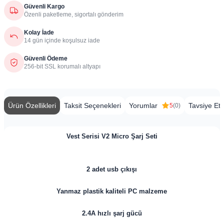
Güvenli Kargo
Özenli paketleme, sigortalı gönderim
Kolay İade
14 gün içinde koşulsuz iade
Güvenli Ödeme
256-bit SSL korumalı altyapı
Ürün Özellikleri
Taksit Seçenekleri
Yorumlar
Tavsiye Et
5
(0)
Vest Serisi V2 Micro Şarj Seti
2 adet usb çıkışı
Yanmaz plastik kaliteli PC malzeme
2.4A hızlı şarj gücü