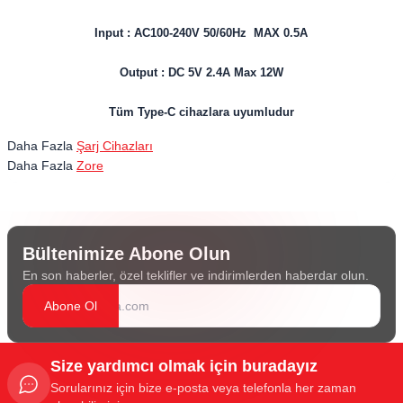
Input : AC100-240V 50/60Hz MAX 0.5A
Output : DC 5V 2.4A Max 12W
Tüm Type-C cihazlara uyumludur
Daha Fazla
Şarj Cihazları
Daha Fazla
Zore
Bültenimize Abone Olun
En son haberler, özel teklifler ve indirimlerden haberdar olun.
Abone Ol
Size yardımcı olmak için buradayız
Sorularınız için bize e-posta veya telefonla her zaman