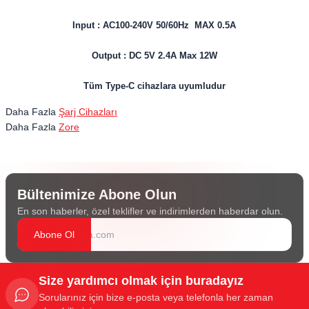
Input : AC100-240V 50/60Hz MAX 0.5A
Output : DC 5V 2.4A Max 12W
Tüm Type-C cihazlara uyumludur
Daha Fazla
Şarj Cihazları
Daha Fazla
Zore
Bültenimize Abone Olun
En son haberler, özel teklifler ve indirimlerden haberdar olun.
Abone Ol
Size yardımcı olmak için buradayız
Sorularınız için bize e-posta veya telefonla her zaman