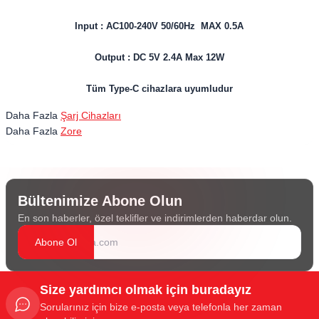
Input : AC100-240V 50/60Hz MAX 0.5A
Output : DC 5V 2.4A Max 12W
Tüm Type-C cihazlara uyumludur
Daha Fazla
Şarj Cihazları
Daha Fazla
Zore
Bültenimize Abone Olun
En son haberler, özel teklifler ve indirimlerden haberdar olun.
Abone Ol
Size yardımcı olmak için buradayız
Sorularınız için bize e-posta veya telefonla her zaman