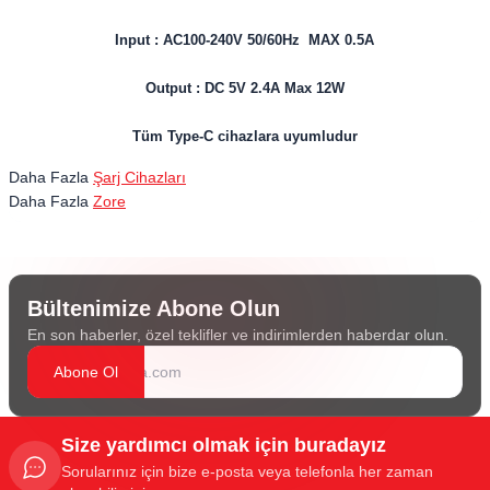
Input : AC100-240V 50/60Hz MAX 0.5A
Output : DC 5V 2.4A Max 12W
Tüm Type-C cihazlara uyumludur
Daha Fazla
Şarj Cihazları
Daha Fazla
Zore
Bültenimize Abone Olun
En son haberler, özel teklifler ve indirimlerden haberdar olun.
Abone Ol
Size yardımcı olmak için buradayız
Sorularınız için bize e-posta veya telefonla her zaman