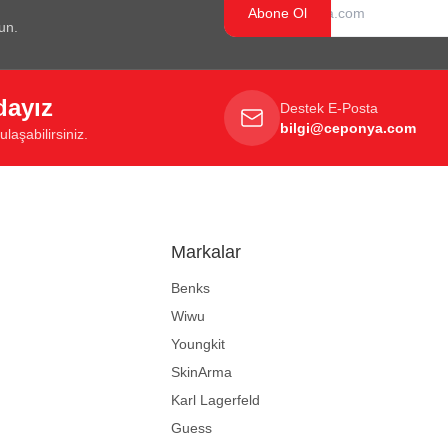
Abone Ol
un.
dayız
Destek E-Posta
bilgi@ceponya.com
laşabilirsiniz.
Markalar
Benks
Wiwu
Youngkit
SkinArma
Karl Lagerfeld
Guess