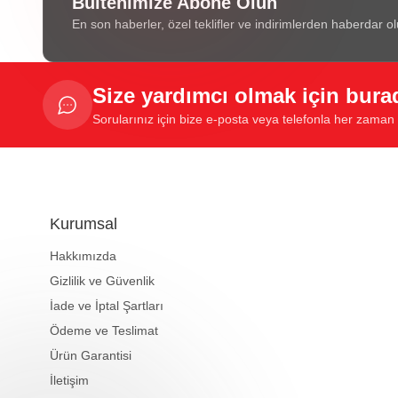
Bültenimize Abone Olun
En son haberler, özel teklifler ve indirimlerden haberdar ol
Size yardımcı olmak için bura
Sorularınız için bize e-posta veya telefonla her zaman u
Kurumsal
Hakkımızda
Gizlilik ve Güvenlik
İade ve İptal Şartları
Ödeme ve Teslimat
Ürün Garantisi
İletişim