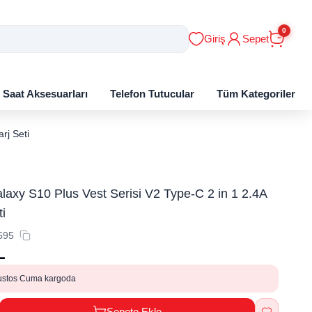
0
Giriş
Sepet
ı Saat Aksesuarları
Telefon Tutucular
Tüm Kategoriler
rj Seti
axy S10 Plus Vest Serisi V2 Type-C 2 in 1 2.4A
ti
595
L
ustos Cuma kargoda
Sepete Ekle