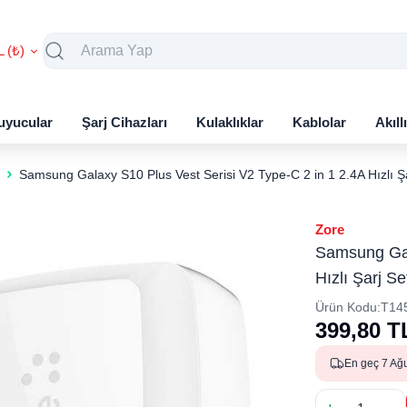
L (₺)
uyucular
Şarj Cihazları
Kulaklıklar
Kablolar
Akıll
Samsung Galaxy S10 Plus Vest Serisi V2 Type-C 2 in 1 2.4A Hızlı Şa
Zore
Samsung Gal
Hızlı Şarj Se
Ürün Kodu:
T14
399,80
T
En geç 7 Ağ