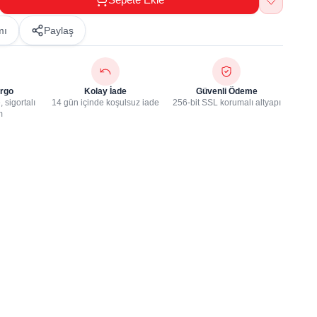
mı
Paylaş
rgo
Kolay İade
Güvenli Ödeme
 sigortalı
14 gün içinde koşulsuz iade
256-bit SSL korumalı altyapı
m