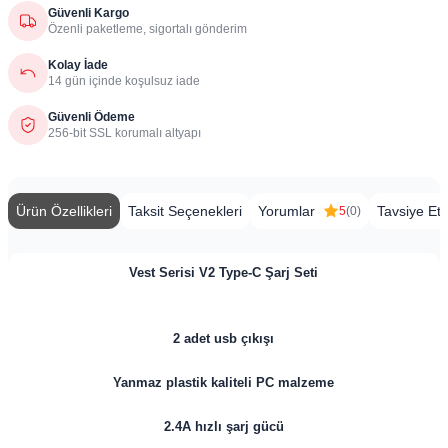
Güvenli Kargo
Özenli paketleme, sigortalı gönderim
Kolay İade
14 gün içinde koşulsuz iade
Güvenli Ödeme
256-bit SSL korumalı altyapı
Ürün Özellikleri
Taksit Seçenekleri
Yorumlar
Tavsiye Et
5
(0)
Vest Serisi V2 Type-C Şarj Seti
2 adet usb çıkışı
Yanmaz plastik kaliteli PC malzeme
2.4A hızlı şarj gücü