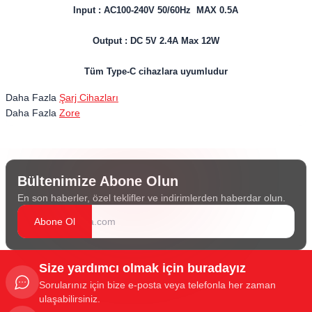
Input : AC100-240V 50/60Hz MAX 0.5A
Output : DC 5V 2.4A Max 12W
Tüm Type-C cihazlara uyumludur
Daha Fazla
Şarj Cihazları
Daha Fazla
Zore
Bültenimize Abone Olun
En son haberler, özel teklifler ve indirimlerden haberdar olun.
Abone Ol
Size yardımcı olmak için buradayız
Sorularınız için bize e-posta veya telefonla her zaman
ulaşabilirsiniz.