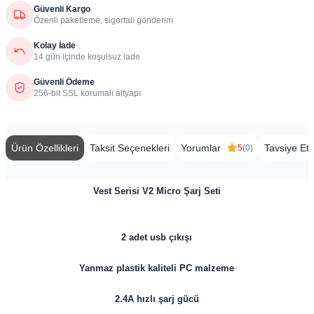
Güvenli Kargo
Özenli paketleme, sigortalı gönderim
Kolay İade
14 gün içinde koşulsuz iade
Güvenli Ödeme
256-bit SSL korumalı altyapı
Ürün Özellikleri
Taksit Seçenekleri
Yorumlar
Tavsiye Et
5
(0)
Vest Serisi V2 Micro Şarj Seti
2 adet usb çıkışı
Yanmaz plastik kaliteli PC malzeme
2.4A hızlı şarj gücü