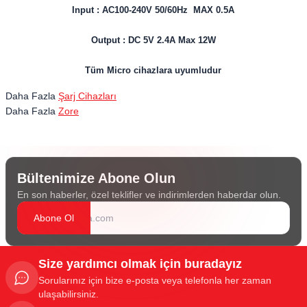
Input : AC100-240V 50/60Hz MAX 0.5A
Output : DC 5V 2.4A Max 12W
Tüm Micro cihazlara uyumludur
Daha Fazla
Şarj Cihazları
Daha Fazla
Zore
Bültenimize Abone Olun
En son haberler, özel teklifler ve indirimlerden haberdar olun.
Abone Ol
Size yardımcı olmak için buradayız
Sorularınız için bize e-posta veya telefonla her zaman
ulaşabilirsiniz.