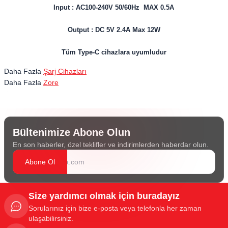
Input : AC100-240V 50/60Hz MAX 0.5A
Output : DC 5V 2.4A Max 12W
Tüm Type-C cihazlara uyumludur
Daha Fazla
Şarj Cihazları
Daha Fazla
Zore
Bültenimize Abone Olun
En son haberler, özel teklifler ve indirimlerden haberdar olun.
Abone Ol
Size yardımcı olmak için buradayız
Sorularınız için bize e-posta veya telefonla her zaman
ulaşabilirsiniz.