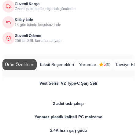
Güvenli Kargo
Özenli paketleme, sigortalı gönderim
Kolay İade
14 gün içinde koşulsuz iade
Güvenli Ödeme
256-bit SSL korumalı altyapı
Ürün Özellikleri
Taksit Seçenekleri
Yorumlar
Tavsiye Et
5
(0)
Vest Serisi V2 Type-C Şarj Seti
2 adet usb çıkışı
Yanmaz plastik kaliteli PC malzeme
2.4A hızlı şarj gücü