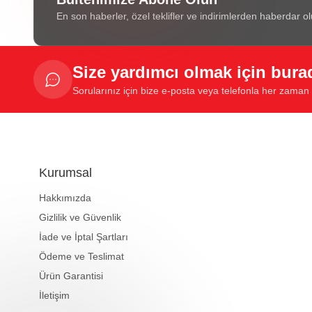
En son haberler, özel teklifler ve indirimlerden haberdar ol
Size yardımcı olmak için bura
Sorularınız için bize e-posta veya telefonla her zaman u
Kurumsal
Hakkımızda
Gizlilik ve Güvenlik
İade ve İptal Şartları
Ödeme ve Teslimat
Ürün Garantisi
İletişim