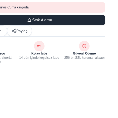
ustos Cuma kargoda
Stok Alarmı
mı
Paylaş
rgo
Kolay İade
Güvenli Ödeme
 sigortalı
14 gün içinde koşulsuz iade
256-bit SSL korumalı altyapı
m