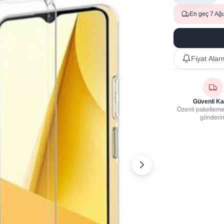
En geç 7 Ağ
Fiyat Alar
Güvenli Ka
Özenli paketleme,
gönderi