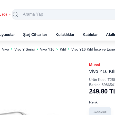
L (₺)
uyucular
Şarj Cihazları
Kulaklıklar
Kablolar
Akıll
Vivo
Vivo Y Serisi
Vivo Y16
Kılıf
Vivo Y16 Kılıf İnce ve Esne
Musal
Vivo Y16 Kıl
Ürün Kodu:
T25
Barkod:
898654
249,80
T
Renk :
Renksiz