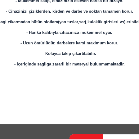
- Mükemmel kalıp, cihazinizla eslesen harika bir dizayn.
- Cihazinizi çiziklerden, kirden ve darbe ve soktan tamamen korur.
agi çikarmadan bütün slotlara(yan tuslar,sarj,kulaklik girisleri vs) erisile
- Harika kalibiyla cihaziniza mükemmel uyar.
- Uzun ömürlüdür, darbelere karsi maximum korur.
- Kolayca takip çikartilabilir.
- Içeriginde sagliga zararli bir materyal bulunmamaktadir.