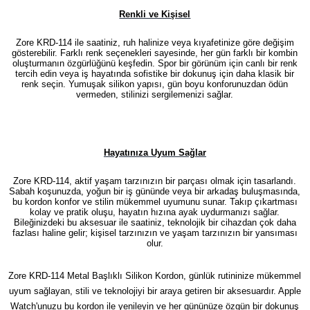
Renkli ve Kişisel
Zore KRD-114 ile saatiniz, ruh halinize veya kıyafetinize göre değişim
gösterebilir. Farklı renk seçenekleri sayesinde, her gün farklı bir kombin
oluşturmanın özgürlüğünü keşfedin. Spor bir görünüm için canlı bir renk
tercih edin veya iş hayatında sofistike bir dokunuş için daha klasik bir
renk seçin. Yumuşak silikon yapısı, gün boyu konforunuzdan ödün
vermeden, stilinizi sergilemenizi sağlar.
Hayatınıza Uyum Sağlar
Zore KRD-114, aktif yaşam tarzınızın bir parçası olmak için tasarlandı.
Sabah koşunuzda, yoğun bir iş gününde veya bir arkadaş buluşmasında,
bu kordon konfor ve stilin mükemmel uyumunu sunar. Takıp çıkartması
kolay ve pratik oluşu, hayatın hızına ayak uydurmanızı sağlar.
Bileğinizdeki bu aksesuar ile saatiniz, teknolojik bir cihazdan çok daha
fazlası haline gelir; kişisel tarzınızın ve yaşam tarzınızın bir yansıması
olur.
Zore KRD-114 Metal Başlıklı Silikon Kordon, günlük rutininize mükemmel
uyum sağlayan, stili ve teknolojiyi bir araya getiren bir aksesuardır. Apple
Watch'unuzu bu kordon ile yenileyin ve her gününüze özgün bir dokunuş