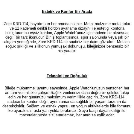
Estetik ve Konfor Bir Arada
Zore KRD-114, hayatınızın her anında sizinle. Metal malzeme metal toka
ve 12 kademeli delikli kordon ayarlama dizaynı ile estetiği konforla
buluşturan bu eşsiz kordon, Apple Watch'unuz için sadece bir aksesuar
değil, bir tarz ikonudur. Bir iş toplantısında, spor salonunda veya şık bir
akşam yemeğinde, Zore KRD-114 ile saatiniz her daim göz alıcı. Metalin
soğuk şıklığı ve silikonun yumuşak dokunuşu, bileğinizde benzersiz bir
his yaratır.
Teknoloji ve Doğruluk
Bileğe mükemmel uyumu sayesinde, Apple Watch'unuzun sensörleri her
an tam verimlilikle çalışır. Sağlık verilerinizi daha doğru bir şekilde takip
edin ve her gününüzü maksimum verimlilikle geçirin. Zore KRD-114,
sadece bir kordon değil, aynı zamanda sağlıklı bir yaşam tarzının da
destekçisidir. Sağlam ve esnek yapısı, en yoğun aktivitelerde bile formunu
koruyarak sizi asla yarı yolda bırakmaz. Suya karşı dayanıklılığı ile
maceralarınızda sizi sınırlamaz, her anınıza eşlik eder.