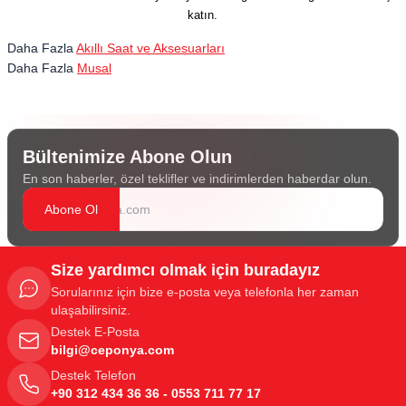
katın.
Daha Fazla
Akıllı Saat ve Aksesuarları
Daha Fazla
Musal
Bültenimize Abone Olun
En son haberler, özel teklifler ve indirimlerden haberdar olun.
Abone Ol
Size yardımcı olmak için buradayız
Sorularınız için bize e-posta veya telefonla her zaman
ulaşabilirsiniz.
Destek E-Posta
bilgi@ceponya.com
Destek Telefon
+90 312 434 36 36 - 0553 711 77 17