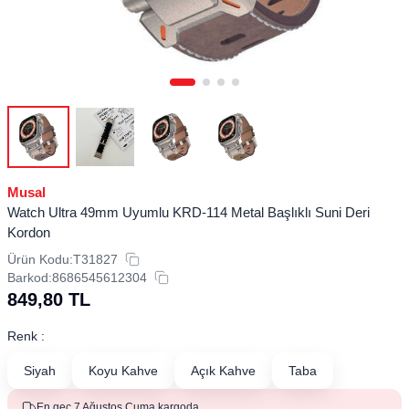
Musal
Watch Ultra 49mm Uyumlu KRD-114 Metal Başlıklı Suni Deri
Kordon
Ürün Kodu:
T31827
Barkod:
8686545612304
849,80
TL
Renk :
Siyah
Koyu Kahve
Açık Kahve
Taba
En geç 7 Ağustos Cuma kargoda