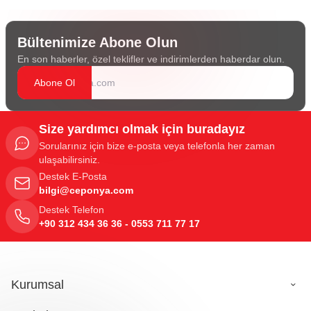
Bültenimize Abone Olun
En son haberler, özel teklifler ve indirimlerden haberdar olun.
Abone Ol
Size yardımcı olmak için buradayız
Sorularınız için bize e-posta veya telefonla her zaman
ulaşabilirsiniz.
Destek E-Posta
bilgi@ceponya.com
Destek Telefon
+90 312 434 36 36 - 0553 711 77 17
Kurumsal