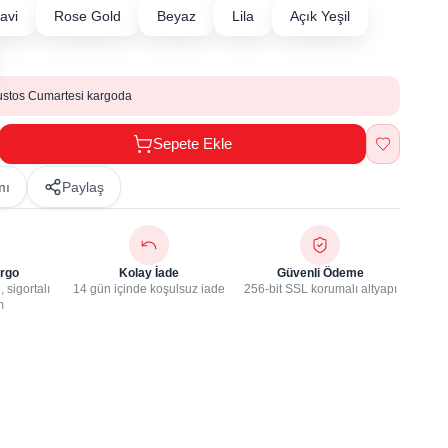
avi
Rose Gold
Beyaz
Lila
Açık Yeşil
ustos Cumartesi kargoda
Sepete Ekle
mı
Paylaş
rgo
Kolay İade
Güvenli Ödeme
 sigortalı
14 gün içinde koşulsuz iade
256-bit SSL korumalı altyapı
m