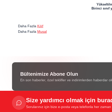
Yükseltilm
Birinci sını
Daha Fazla
Kılıf
Daha Fazla
Musal
Bültenimize Abone Olun
En son haberler, özel teklifler ve indirimlerden haberdar ol
Size yardımcı olmak için bura
Sorularınız için bize e-posta veya telefonla her zaman u