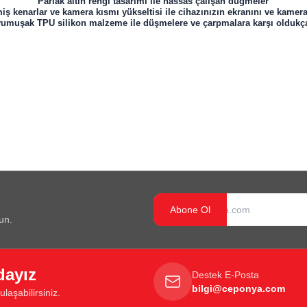
Parlak altın rengi tasarımı ile hassas çalışan düğmeler
iş kenarlar ve kamera kısmı yükseltisi ile cihazınızın ekranını ve kamer
f yumuşak TPU silikon malzeme ile düşmelere ve çarpmalara karşı oldukça
Abone Ol
un.
dayız
Destek E-Posta
bilgi@ceponya.com
laşabilirsiniz.