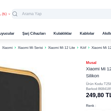
L (₺)
uyucular
Şarj Cihazları
Kulaklıklar
Kablolar
Akıll
Xiaomi
Xiaomi Mi Serisi
Xiaomi Mi 12 Lite
Kılıf
Xiaomi Mi 12
Musal
Xiaomi Mi 12
Silikon
Ürün Kodu:
T25
Barkod:
868418
249,80
T
Renk :