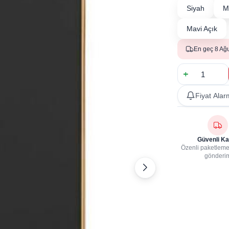
Siyah
M
Mavi Açık
En geç 8 Ağ
Fiyat Alar
Güvenli Ka
Özenli paketleme,
gönderi